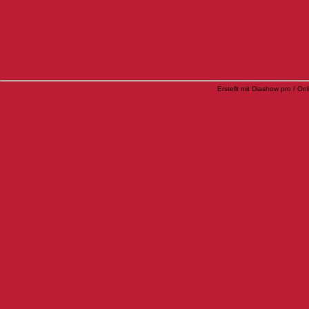
Erstellt mit Diashow pro / On
Newsletter Serienmail
Software
Test
Newsletter Serienmail
Downlo