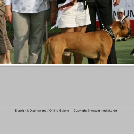
Erstellt mit Diashow pro / Online Galerie --- Copyright ©
www.in-mediakg.de
ashow Programm
Eintragssoftware
Programm gratis
Billig Max
Serienmail Software
Softwa