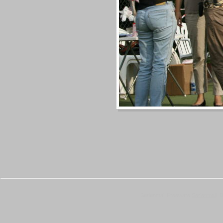
Serienmail Freeware
Serienmail
Di