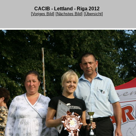
CACIB - Lettland - Riga 2012
[
Voriges Bild
] [
Nächstes Bild
] [
Übersicht
]