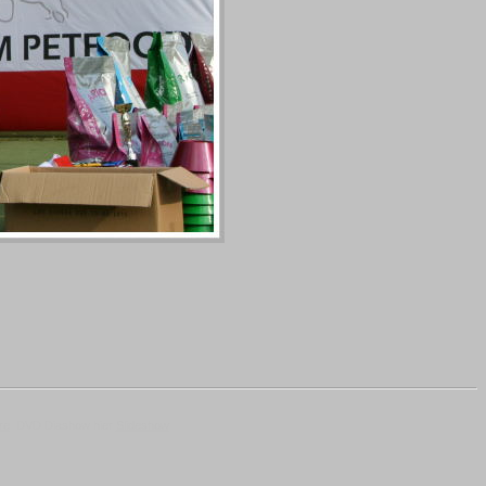
re
DVD Diashow hier
Slideshow