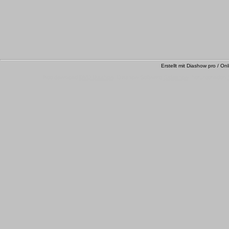
Erstellt mit Diashow pro / On
free download
DVD Diashow
Diashow Software
Slideshow
herunterladen